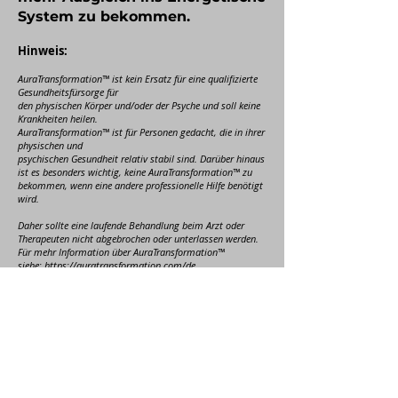
System zu bekommen.
Hinweis:
AuraTransformation™ ist kein Ersatz für eine qualifizierte
Gesundheitsfürsorge für
den physischen Körper und/oder der Psyche und soll keine
Krankheiten heilen.
AuraTransformation™ ist für Personen gedacht, die in ihrer
physischen und
psychischen Gesundheit relativ stabil sind. Darüber hinaus
ist es besonders wichtig, keine AuraTransformation™ zu
bekommen, wenn eine andere professionelle Hilfe benötigt
wird.
Daher sollte eine laufende Behandlung beim Arzt oder
Therapeuten nicht abgebrochen oder unterlassen werden.
Für mehr Information über AuraTransformation™
siehe:
https://auratransformation.com/de
Buche deine Erfahrung