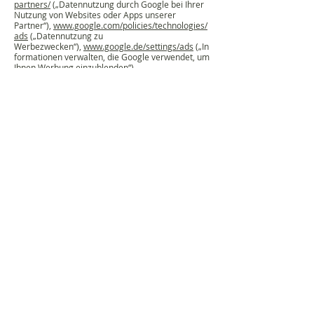
partners/
(„Datennutzung durch Google bei Ihrer
Nutzung von Websites oder Apps unserer
Partner“),
www.google.com/policies/technologies/
ads
(„Datennutzung zu
Werbezwecken“),
www.google.de/settings/ads
(„In
formationen verwalten, die Google verwendet, um
Ihnen Werbung einzublenden“)
und
www.google.com/ads/preferences/
(„Bestim
men Sie, welche Werbung Google Ihnen zeigt“).
8. Soziale Medien mit Shariff-Modul
Die üblichen PlugIns von sozialen Medien (als
Buttons auf der Website dargestellt) übertragen
die Benutzer-Daten bei jedem Seitenaufruf an die
sozialen Plattformen (Facebook & Co). Manche
dieser PlugIns geben den sozialen Netzwerken auf
diese Weise Auskunft über Ihr Surfverhalten. Dazu
muss man weder eingeloggt noch Mitglied des
Netzwerks sein.
Google Web Fonts
Diese Seite nutzt zur einheitlichen Darstellung von
Schriftarten so genannte Web Fonts von Google.
Beim Aufruf einer Seite lädt Ihr Browser die
benötigten Web Fonts in ihren Browsercache, um
Texte und Schriftarten korrekt anzuzeigen.
Die Nutzung von Google Web Fonts erfolgt im